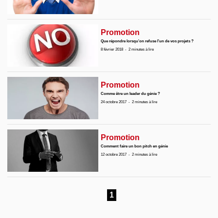
Promotion
Que répondre lorsqu'on refuse l'un de vos projets ?
8 février 2018
-
2 minutes à lire
Promotion
Comme être un leader du génie ?
24 octobre 2017
-
2 minutes à lire
Promotion
Comment faire un bon pitch en génie
12 octobre 2017
-
2 minutes à lire
1