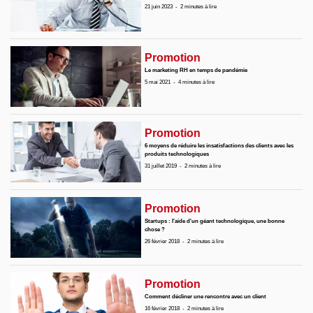
21 juin 2023
-
2 minutes à lire
Promotion
Le marketing RH en temps de pandémie
5 mai 2021
-
4 minutes à lire
Promotion
6 moyens de réduire les insatisfactions des clients avec les
produits technologiques
31 juillet 2019
-
2 minutes à lire
Promotion
Startups : l'aide d'un géant technologique, une bonne
chose ?
26 février 2018
-
2 minutes à lire
Promotion
Comment décliner une rencontre avec un client
16 février 2018
-
2 minutes à lire