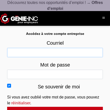
Découvrez toutes nos opportunités d’emploi ! →
Offres
d'emploi
Accédez à votre compte entreprise
Connexion
Créez un compte
Courriel
À propos
Ressources
Mot de passe
Produits et services
Se souvenir de moi
514-508-7880
Contact
Si vous avez oublié votre mot de passe, vous pouvez
le
réinitialiser
.
Espace candidat