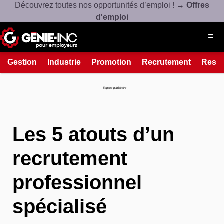
Découvrez toutes nos opportunités d’emploi ! →
Offres
d'emploi
Gestion
Industrie
Promotion
Recrutement
Resso
Connexion
Créez un compte
Espace publicitaire
À propos
Les 5 atouts d’un
Ressources
Produits et services
recrutement
professionnel
514-508-7880
Contact
spécialisé
Espace candidat