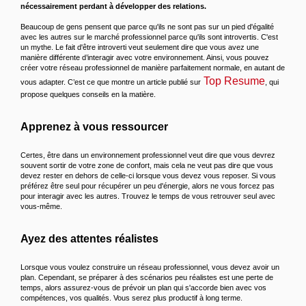
nécessairement perdant à développer des relations.
Beaucoup de gens pensent que parce qu'ils ne sont pas sur un pied d'égalité
avec les autres sur le marché professionnel parce qu'ils sont introvertis. C'est
un mythe. Le fait d'être introverti veut seulement dire que vous avez une
manière différente d’interagir avec votre environnement. Ainsi, vous pouvez
créer votre réseau professionnel de manière parfaitement normale, en autant de
Top Resume
vous adapter. C’est ce que montre un article publié sur
, qui
propose quelques conseils en la matière.
Apprenez à vous ressourcer
Certes, être dans un environnement professionnel veut dire que vous devrez
souvent sortir de votre zone de confort, mais cela ne veut pas dire que vous
devez rester en dehors de celle-ci lorsque vous devez vous reposer. Si vous
préférez être seul pour récupérer un peu d'énergie, alors ne vous forcez pas
pour interagir avec les autres. Trouvez le temps de vous retrouver seul avec
vous-même.
Ayez des attentes réalistes
Lorsque vous voulez construire un réseau professionnel, vous devez avoir un
plan. Cependant, se préparer à des scénarios peu réalistes est une perte de
temps, alors assurez-vous de prévoir un plan qui s'accorde bien avec vos
compétences, vos qualités. Vous serez plus productif à long terme.