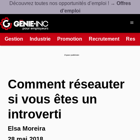
Découvrez toutes nos opportunités d’emploi ! →
Offres
d'emploi
Gestion
Industrie
Promotion
Recrutement
Resso
Connexion
Créez un compte
Espace publicitaire
À propos
Comment réseauter
Ressources
Produits et services
si vous êtes un
introverti
514-508-7880
Contact
Elsa Moreira
28 mai 2018
Espace candidat