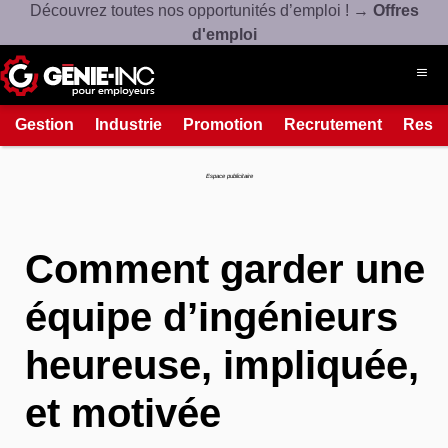
Découvrez toutes nos opportunités d’emploi ! →
Offres
d'emploi
Gestion
Industrie
Promotion
Recrutement
Resso
Connexion
Créez un compte
Espace publicitaire
À propos
Comment garder une
Ressources
Produits et services
équipe d’ingénieurs
heureuse, impliquée,
514-508-7880
Contact
et motivée
Espace candidat