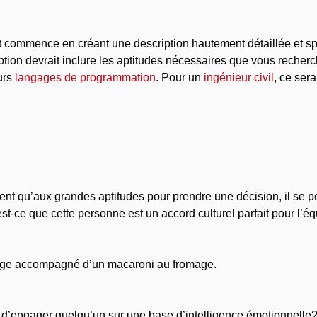
commence en créant une description hautement détaillée et spéc
iption devrait inclure les aptitudes nécessaires que vous recher
eurs
langages de programmation
. Pour un
ingénieur civil
, ce ser
t qu’aux grandes aptitudes pour prendre une décision, il se pour
 est-ce que cette personne est un accord culturel parfait pour l’é
ouge accompagné d’un macaroni au fromage.
t d’engager quelqu’un sur une base d’intelligence émotionnelle?