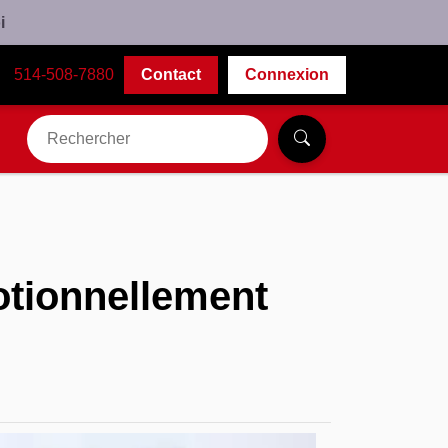
i
514-508-7880
Contact
Connexion
tionnellement