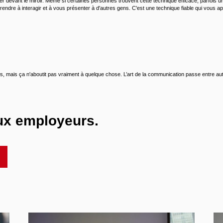
er devant le miroir. Même si certaines personnes trouvent cette technique efficace, parfois
endre à interagir et à vous présenter à d'autres gens. C'est une technique fiable qui vous 
s, mais ça n'aboutit pas vraiment à quelque chose. L’art de la communication passe entre aut
aux employeurs.