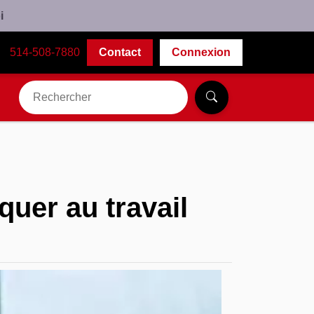
i
514-508-7880
Contact
Connexion
uer au travail