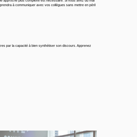
 une approche plus complexe est nécessaire. Si vous avez du mal
apprendra à communiquer avec vos collègues sans mettre en péril
res par la capacité à bien synthétiser son discours. Apprenez